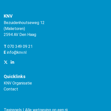
KNV
Bezuidenhoutseweg 12
(Malietoren)
2594 AV Den Haag
T
070 349 09 21
E
info@knv.nl
Quicklinks
KNV Organisatie
Contact
Taxiregels | Alle wetgeving op een rij