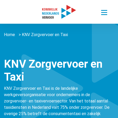
Toggle
menu
Thema’s
Home
>
KNV Zorgvervoer en Taxi
Sectoren
Digitalisering van mobiliteit
Nieuws
Busvervoer Nederland
Duurzaam reizen
Over ons
Zorgvervoer en Taxi
Het belang van personenvervoer
KNV Zorgvervoer en
Agenda
Over ons
Openbaar Vervoer
Taxi
Kennisportaal
About us ǀ English
Connected Mobility
Contact
Zorgvervoer en Taxi
Vacatures
KNV Zorgvervoer en Taxi is de landelijke
Overige stichtingen en verenigingen
Touringcarvervoer
werkgeversorganisatie voor ondernemers in de
Leden
Lid worden
zorgvervoer- en taxivervoersector. Van het totaal aantal
Openbaar Vervoer
Lid worden
taxidiensten in Nederland valt 75% onder zorgvervoer. De
overige 25% betreft de consumententaxi en zakelijk
Pers