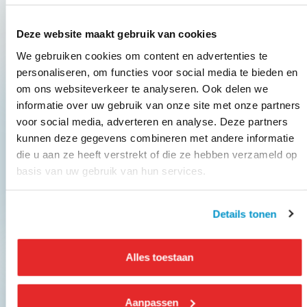
Uitgelicht
Deze website maakt gebruik van cookies
We gebruiken cookies om content en advertenties te
personaliseren, om functies voor social media te bieden en
om ons websiteverkeer te analyseren. Ook delen we
TAXI
informatie over uw gebruik van onze site met onze partners
voor social media, adverteren en analyse. Deze partners
Nieuwe serie: de KNV Kennispodcast
kunnen deze gegevens combineren met andere informatie
die u aan ze heeft verstrekt of die ze hebben verzameld op
Duik in de laatste brancheontwikkelingen via
basis van uw gebruik van hun services.
leerzame en verrassende gesprekken....
Details tonen
Lees meer
Alles toestaan
TAXI
Aanpassen