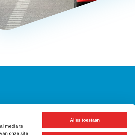
axiregels | Alle wetgeving op een rij
ennisbank Bus
Alles toestaan
bout us ǀ English
al media te
nformatie voor pers
van onze site