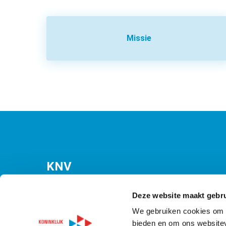
Missie
KNV
Bezuidenhoutseweg 12
(Malietoren)
Deze website maakt gebru
2594 AV Den Haag
We gebruiken cookies om c
bieden en om ons websitev