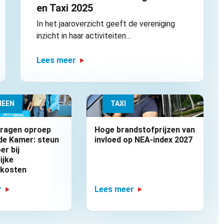
en Taxi 2025
In het jaaroverzicht geeft de vereniging
inzicht in haar activiteiten...
Lees meer
MEEN
TAXI
dragen oproep
Hoge brandstofprijzen van
de Kamer: steun
invloed op NEA-index 2027
er bij
ijke
fkosten
r
Lees meer