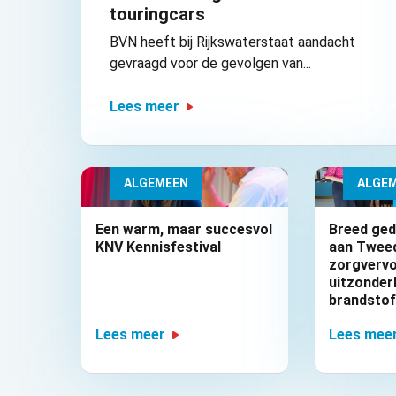
touringcars
BVN heeft bij Rijkswaterstaat aandacht
gevraagd voor de gevolgen van...
Lees meer
ALGEMEEN
ALGE
Een warm, maar succesvol
Breed ge
KNV Kennisfestival
aan Twee
zorgvervo
uitzonderl
brandsto
Lees meer
Lees mee