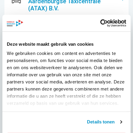
Aardenburgse Taxicentrale
(ATAX) B.V.
KNV ZORGVERVOER EN TAXI
Airtaxi Brabant
Deze website maakt gebruik van cookies
We gebruiken cookies om content en advertenties te
BUSVERVOER NEDERLAND
Almei Tours
personaliseren, om functies voor social media te bieden
en om ons websiteverkeer te analyseren. Ook delen we
informatie over uw gebruik van onze site met onze
BUSVERVOER NEDERLAND
partners voor social media, adverteren en analyse. Deze
Alpha Tours Hem BV
partners kunnen deze gegevens combineren met andere
informatie die u aan ze heeft verstrekt of die ze hebben
verzameld op basis van uw gebruik van hun services.
BUSVERVOER NEDERLAND
AMZ Borssele
Details tonen
BUSVERVOER NEDERLAND