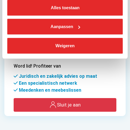
Arriva Touring
Alles toestaan
BUSVERVOER NEDERLAND
Aanpassen
Atlas Reizen
Weigeren
Laad meer
Word lid! Profiteer van
Juridisch en zakelijk advies op maat
Een specialistisch netwerk
Meedenken en meebeslissen
Sluit je aan