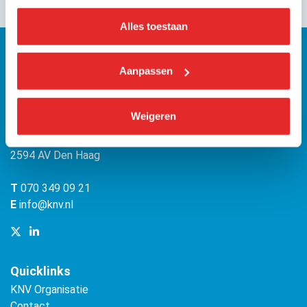
Alles toestaan
Aanpassen
KNV
Weigeren
Bezuidenhoutseweg 12
(Malietoren)
2594 AV Den Haag
T
070 349 09 21
E
info@knv.nl
Quicklinks
KNV Organisatie
Contact