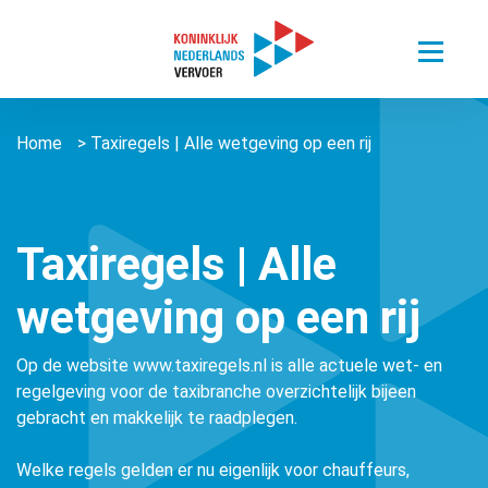
Toggle
menu
Thema’s
Home
>
Taxiregels | Alle wetgeving op een rij
Sectoren
Digitalisering van mobiliteit
Nieuws
Busvervoer Nederland
Duurzaam reizen
Over ons
Zorgvervoer en Taxi
Het belang van personenvervoer
Taxiregels | Alle
Agenda
Over ons
Openbaar Vervoer
wetgeving op een rij
Kennisportaal
About us ǀ English
Connected Mobility
Contact
Zorgvervoer en Taxi
Vacatures
Op de website www.taxiregels.nl is alle actuele wet- en
Overige stichtingen en verenigingen
Touringcarvervoer
regelgeving voor de taxibranche overzichtelijk bijeen
Leden
Lid worden
gebracht en makkelijk te raadplegen.
Openbaar Vervoer
Lid worden
Welke regels gelden er nu eigenlijk voor chauffeurs,
Pers