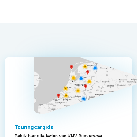
Touringcargids
Bekijk hier alle leden van KNV Busvervoer