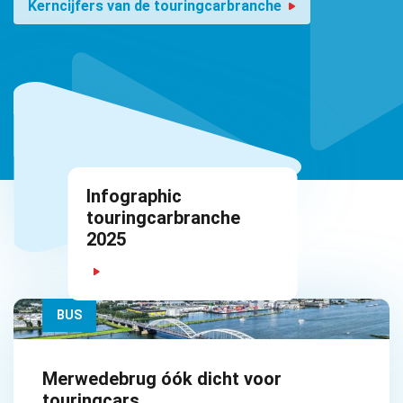
Kerncijfers van de touringcarbranche
Infographic
touringcarbranche
2025
BUS
Merwedebrug óók dicht voor
touringcars