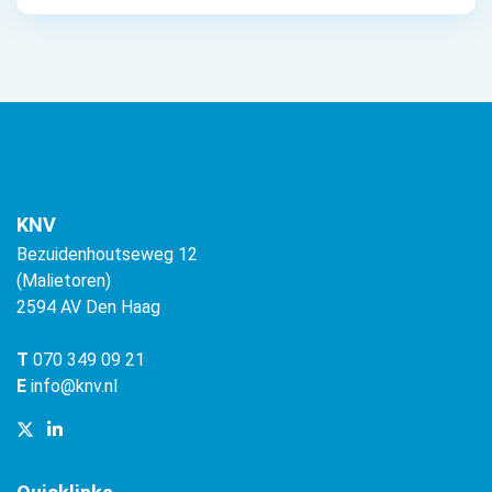
KNV
Bezuidenhoutseweg 12
(Malietoren)
2594 AV Den Haag
T
070 349 09 21
E
info@knv.nl