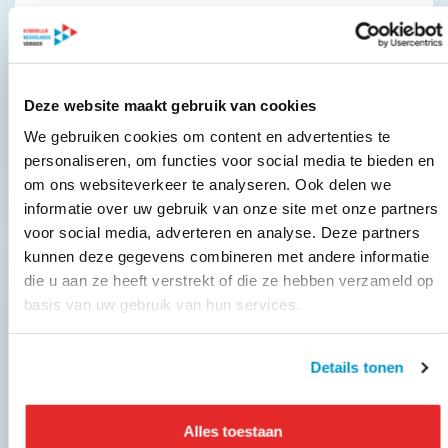
Een bus met vijftig mensen haalt al
dertig auto’s van de weg
Interview met KNV directeur Carlo Cahn voor de
Deze website maakt gebruik van cookies
nieuwsrubriek 'Brancheverenigingen...
We gebruiken cookies om content en advertenties te
personaliseren, om functies voor social media te bieden en
Lees meer
om ons websiteverkeer te analyseren. Ook delen we
informatie over uw gebruik van onze site met onze partners
voor social media, adverteren en analyse. Deze partners
kunnen deze gegevens combineren met andere informatie
BUS
die u aan ze heeft verstrekt of die ze hebben verzameld op
basis van uw gebruik van hun services.
Op vakantie met de touringcar? De vijf
voordelen van een busvakantie
Details tonen
Wie op vakantie gaat, denkt vaak als eerste aan
het...
Alles toestaan