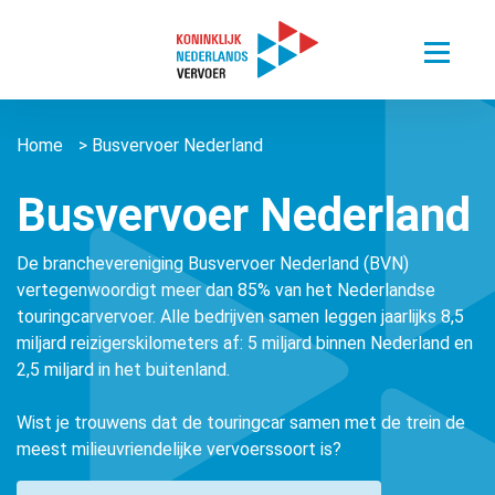
Toggle
menu
Thema’s
Home
>
Busvervoer Nederland
Sectoren
Digitalisering van mobiliteit
Nieuws
Busvervoer Nederland
Busvervoer Nederland
Duurzaam reizen
Over ons
Zorgvervoer en Taxi
Het belang van personenvervoer
De branchevereniging Busvervoer Nederland (BVN)
Agenda
Over ons
Openbaar Vervoer
vertegenwoordigt meer dan 85% van het Nederlandse
Kennisportaal
touringcarvervoer. Alle bedrijven samen leggen jaarlijks 8,5
About us ǀ English
Connected Mobility
miljard reizigerskilometers af: 5 miljard binnen Nederland en
Contact
Zorgvervoer en Taxi
Vacatures
2,5 miljard in het buitenland.
Overige stichtingen en verenigingen
Touringcarvervoer
Leden
Lid worden
Wist je trouwens dat de touringcar samen met de trein de
Openbaar Vervoer
meest milieuvriendelijke vervoerssoort is?
Lid worden
Pers