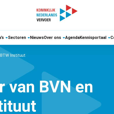
’s
Sectoren
Nieuws
Over ons
Agenda
Kennisportaal
C
BTW Instituut
r van BVN en
ituut