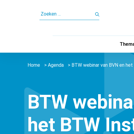
ZOEKEN
NAAR:
Thema
Home
>
Agenda
>
BTW webinar van BVN en het 
BTW webina
het BTW Inst