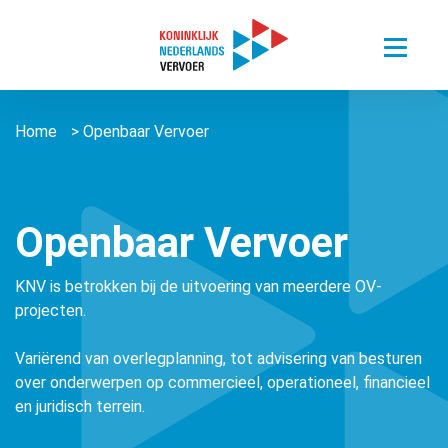
Toggle
menu
Thema’s
Home
>
Openbaar Vervoer
Sectoren
Digitalisering van mobiliteit
Nieuws
Busvervoer Nederland
Duurzaam reizen
Over ons
Zorgvervoer en Taxi
Het belang van personenvervoer
Openbaar Vervoer
Agenda
Over ons
Openbaar Vervoer
Kennisportaal
KNV is betrokken bij de uitvoering van meerdere OV-
About us ǀ English
Connected Mobility
projecten.
Contact
Zorgvervoer en Taxi
Vacatures
Overige stichtingen en verenigingen
Touringcarvervoer
Variërend van overlegplanning, tot advisering van besturen
Leden
Lid worden
over onderwerpen op commercieel, operationeel, financieel
Openbaar Vervoer
en juridisch terrein.
Lid worden
Pers