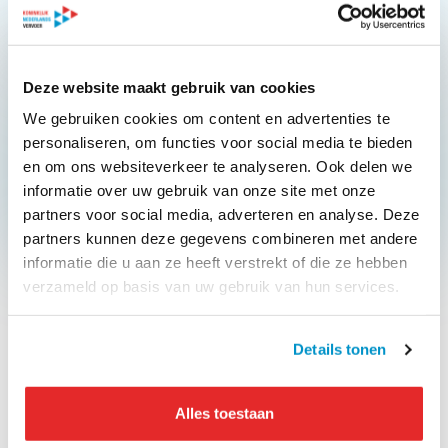
Lees meer
Deze website maakt gebruik van cookies
OPENBAAR VERVOER
We gebruiken cookies om content en advertenties te
personaliseren, om functies voor social media te bieden
UITP coalitie roept EU op meer geld vrij te maken
voor duurzame mobiliteit
en om ons websiteverkeer te analyseren. Ook delen we
informatie over uw gebruik van onze site met onze
Lees meer
partners voor social media, adverteren en analyse. Deze
partners kunnen deze gegevens combineren met andere
informatie die u aan ze heeft verstrekt of die ze hebben
verzameld op basis van uw gebruik van hun services.
Meer nieuws
Details tonen
21 februari 2024
Branchevereniging OV-NL publiceert rapport
Alles toestaan
‘De waarde van het OV’