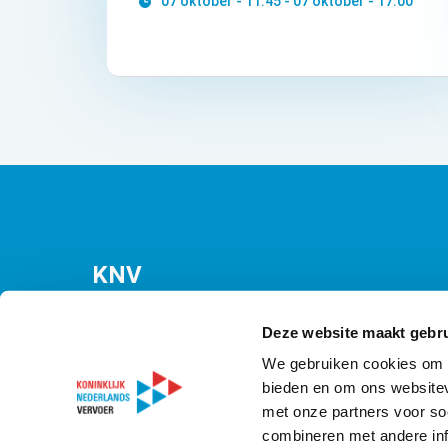
07 oktober - 11:45 - 07 oktober - 17:00
KNV
Bezuidenhoutseweg 12
(Malietoren)
Deze website maakt gebru
2594 AV Den Haag
We gebruiken cookies om c
bieden en om ons websitev
T
070 349 09 21
met onze partners voor so
E
info@knv.nl
combineren met andere inf