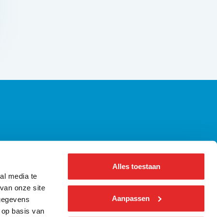
axiregels | Alle wetgeving op een rij
ennisbank Bus
Alles toestaan
bout us ǀ English
al media te
nformatie voor pers
van onze site
Aanpassen
 gegevens
 op basis van