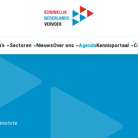
’s
Sectoren
Nieuws
Over ons
Agenda
Kennisportaal
C
 grootste