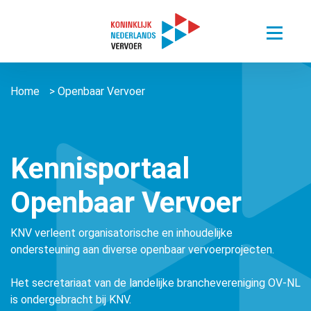
Toggle
menu
Thema’s
Home
>
Openbaar Vervoer
Sectoren
Digitalisering van mobiliteit
Nieuws
Busvervoer Nederland
Duurzaam reizen
Over ons
Zorgvervoer en Taxi
Het belang van personenvervoer
Kennisportaal
Agenda
Over ons
Openbaar Vervoer
Openbaar Vervoer
Kennisportaal
About us ǀ English
Connected Mobility
Contact
Zorgvervoer en Taxi
Vacatures
KNV verleent organisatorische en inhoudelijke
Overige stichtingen en verenigingen
Touringcarvervoer
ondersteuning aan diverse openbaar vervoerprojecten.
Leden
Lid worden
Openbaar Vervoer
Lid worden
Het secretariaat van de landelijke branchevereniging OV-NL
is ondergebracht bij KNV.
Pers