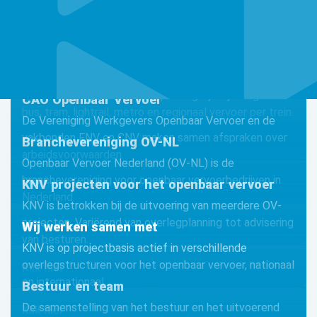
Algemene vervoervoorwaarden stads- en
streekvervoer
De voorwaarden die van toepassing zijn bij het gebruik
CAO Openbaar Vervoer
bus, tram, lightrail, metro en regionaal vervoer per trein.
De Vereniging Werkgevers Openbaar Vervoer en de
vakbonden FNV en CNV maken samen afspraken over
Klik hier
Branchevereniging OV-NL
arbeidsvoorwaarden.
Openbaar Vervoer Nederland (OV-NL) is de
branchevereniging voor openbaar vervoerbedrijven in
Klik hier
KNV projecten voor het openbaar vervoer
Nederland.
KNV is betrokken bij de uitvoering van meerdere OV-
projecten. Variërend van overlegplanning tot advisering
Klik hier
Wij werken samen met
van besturen.
KNV is op projectbasis actief in verschillende
overlegstructuren voor het openbaar vervoer, nationaal
Klik hier
en internationaal.
Bestuur en team
De samenstelling van het bestuur en het uitvoerend
Klik hier