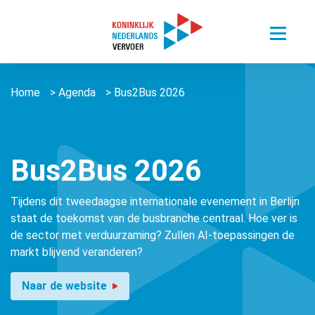
Toggle
menu
Thema’s
Home
>
Agenda
>
Bus2Bus 2026
Sectoren
Digitalisering van mobiliteit
Nieuws
Busvervoer Nederland
Duurzaam reizen
Over ons
Zorgvervoer en Taxi
Het belang van personenvervoer
Bus2Bus 2026
Agenda
Over ons
Openbaar Vervoer
Kennisportaal
Tijdens dit tweedaagse internationale evenement in Berlijn
About us ǀ English
Connected Mobility
staat de toekomst van de busbranche centraal. Hoe ver is
Contact
Zorgvervoer en Taxi
Vacatures
de sector met verduurzaming? Zullen AI-toepassingen de
Overige stichtingen en verenigingen
Touringcarvervoer
markt blijvend veranderen?
Leden
Lid worden
Openbaar Vervoer
Naar de website
Lid worden
Pers