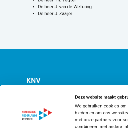
De heer J. van de Wetering
De heer J. Zaaijer
KNV
Bezuidenhoutseweg 12
(Malietoren)
Deze website maakt gebru
2594 AV Den Haag
We gebruiken cookies om c
bieden en om ons websitev
T
070 349 09 21
met onze partners voor so
E
info@knv.nl
combineren met andere inf