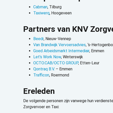
Cabman
,
Tilburg
Taxiwerq
,
Hoogeveen
Partners van KNV Zorgve
Beedr
, Nieuw-Vennep
Van Brandwijk Vervoersadvies
, ‘s-Hertogenb
Goed Arbeidsmarkt Intermediair
, Emmen
Let’s Work Now
,
Winterswijk
OCTO.CAB/OCTO GROUP
, Etten-Leur
Qontraq B.V.
– Emmen
Trafficon
, Roermond
Ereleden
De volgende personen zijn vanwege hun verdienste
Zorgvervoer en Taxi: