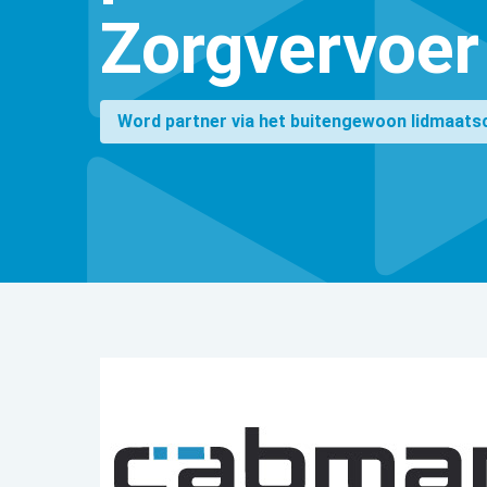
Zorgvervoer
Word partner via het buitengewoon lidmaats