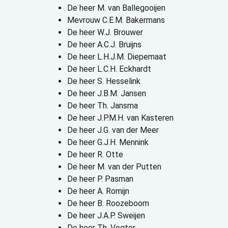
De heer M. van Ballegooijen
Mevrouw C.E.M. Bakermans
De heer W.J. Brouwer
De heer A.C.J. Bruijns
De heer L.H.J.M. Diepemaat
De heer L.C.H. Eckhardt
De heer S. Hesselink
De heer J.B.M. Jansen
De heer Th. Jansma
De heer J.P.M.H. van Kasteren
De heer J.G. van der Meer
De heer G.J.H. Mennink
De heer R. Otte
De heer M. van der Putten
De heer P. Pasman
De heer A. Romijn
De heer B. Roozeboom
De heer J.A.P. Sweijen
De heer Th. Vegter