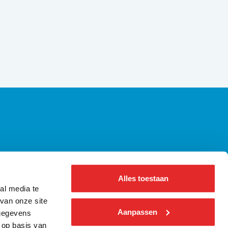
axiregels | Alle wetgeving op een rij
ennisbank Bus
Alles toestaan
bout us ǀ English
al media te
nformatie voor pers
van onze site
Aanpassen
 gegevens
 op basis van