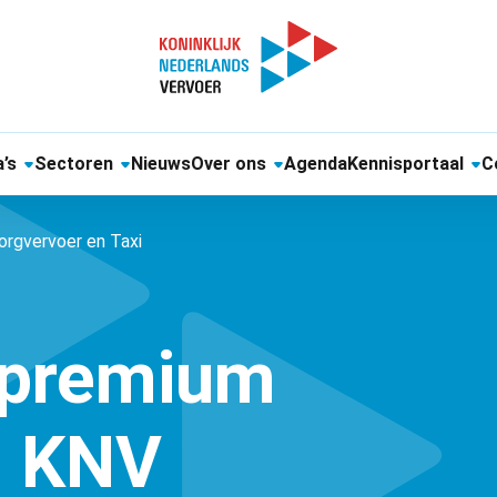
’s
Sectoren
Nieuws
Over ons
Agenda
Kennisportaal
C
orgvervoer en Taxi
 premium
n KNV