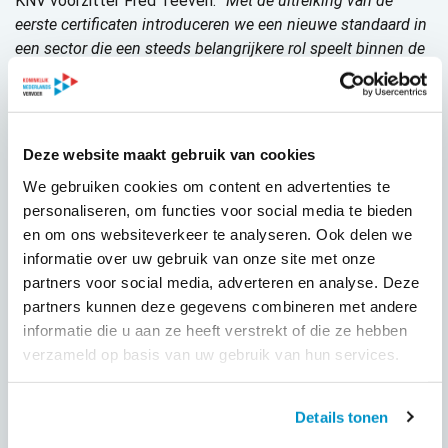
KNV voorzitter Fred Teeven:
“Met de uitreiking van de
eerste
certificaten
introduceren we een nieuwe standaard in
een sector die een steeds belangrijkere rol speelt binnen de
zorgketen. Dit initiatief versterkt de transparantie, borgt de
veiligheid en vergroot het vertrouwen van cliënten,
zorginstellingen en opdrachtgevers.”
Deze website maakt gebruik van cookies
Wat is Liggend Zorgvervoer?
Liggend zorgvervoer, via een ligtaxi, is een alternatief voor
We gebruiken cookies om content en advertenties te
de ambulance als de persoon niet zittend kan reizen en
personaliseren, om functies voor social media te bieden
geen medische begeleiding tijdens het vervoer nodig heeft.
en om ons websiteverkeer te analyseren. Ook delen we
Het gaat dan bijvoorbeeld om personen die herstellen van
informatie over uw gebruik van onze site met onze
een behandeling, of om mensen met een aandoening
partners voor social media, adverteren en analyse. Deze
waarvoor liggend vervoer gewenst is. Bij dit vervoer is altijd
partners kunnen deze gegevens combineren met andere
een tweede persoon aanwezig om bijvoorbeeld de brancard
informatie die u aan ze heeft verstrekt of die ze hebben
te bedienen of bij andere handelingen te ondersteunen.
verzameld op basis van uw gebruik van hun services.
Kwaliteitskader biedt duidelijkheid en borging
Details tonen
De Stichting Liggend Zorgvervoer heeft als doel de