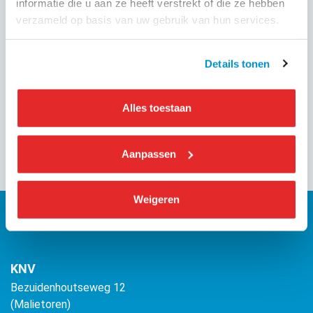
informatie die u aan ze heeft verstrekt of die ze hebben
verzameld op basis van uw gebruik van hun services.
GEPUBLICEERD OP
Details tonen
18 juni 2026
Alles toestaan
Deel dit evenement
Aanpassen
Weigeren
KNV
Bezuidenhoutseweg 12
(Malietoren)