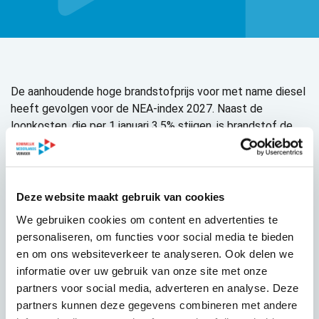
De aanhoudende hoge brandstofprijs voor met name diesel
heeft gevolgen voor de NEA-index 2027. Naast de
loonkosten, die per 1 januari 3,5% stijgen, is brandstof de
grootste kostenpost voor vervoerders. De hoge
brandstofprijzen kunnen in combinatie met de stijging van
de loonkosten tot een substantiële NEA-index 2027 leiden.
Deze website maakt gebruik van cookies
De huidige hoge brandstofkosten hebben geen invloed op
We gebruiken cookies om content en advertenties te
de NEA-index 2026. Voor dit jaar was zelfs een lichte daling
personaliseren, om functies voor social media te bieden
voorzien. De realiteit is echter een forse toename. De extra
en om ons websiteverkeer te analyseren. Ook delen we
kosten van de brandstofstijging zijn niet in de NEA-index
informatie over uw gebruik van onze site met onze
2026 opgenomen en komen volledig voor rekening van de
partners voor social media, adverteren en analyse. Deze
vervoerders.
partners kunnen deze gegevens combineren met andere