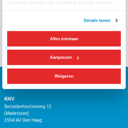
verzameld op basis van uw gebruik van hun services.
GEPUBLICEERD OP
22 januari 2023
Details tonen
Deel dit evenement
Alles toestaan
Aanpassen
Weigeren
KNV
Bezuidenhoutseweg 12
(Malietoren)
2594 AV Den Haag