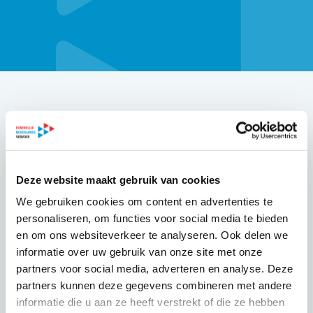
Op zoek naar de wettelijke regels die gelden voor de
taxisector? Ga dan naar
www.taxiregels.nl
. KNV heeft daar
alle actuele wet- en regelgeving voor de taxibranche voor
je op een rij gezet.
Deze website maakt gebruik van cookies
We gebruiken cookies om content en advertenties te
Je vindt er informatie over de regels die gelden voor
personaliseren, om functies voor social media te bieden
taxichauffeurs, taxiondernemers en taxivoertuigen.
en om ons websiteverkeer te analyseren. Ook delen we
informatie over uw gebruik van onze site met onze
www.taxiregels.nl
partners voor social media, adverteren en analyse. Deze
partners kunnen deze gegevens combineren met andere
informatie die u aan ze heeft verstrekt of die ze hebben