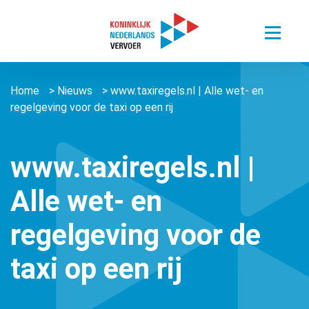
Toggle
menu
Thema’s
Home
>
Nieuws
>
www.taxiregels.nl | Alle wet- en
Sectoren
Digitalisering van mobiliteit
regelgeving voor de taxi op een rij
Nieuws
Busvervoer Nederland
Duurzaam reizen
Over ons
Zorgvervoer en Taxi
Het belang van personenvervoer
www.taxiregels.nl |
Agenda
Over ons
Openbaar Vervoer
Alle wet- en
Kennisportaal
About us ǀ English
Connected Mobility
Contact
Zorgvervoer en Taxi
regelgeving voor de
Vacatures
Overige stichtingen en verenigingen
Touringcarvervoer
Leden
Lid worden
taxi op een rij
Openbaar Vervoer
Lid worden
Pers