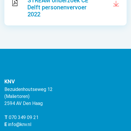
STREAM onderzoek CE
Delft personenvervoer
2022
KNV
Bezuidenhoutseweg 12
(Malietoren)
2594 AV Den Haag
T
070 349 09 21
E
info@knv.nl