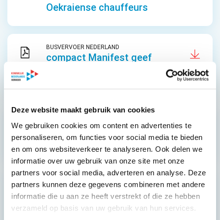
Oekraiense chauffeurs
BUSVERVOER NEDERLAND
compact Manifest geef
toerisme en recreatie de
ruimte
Deze website maakt gebruik van cookies
BUSVERVOER NEDERLAND
We gebruiken cookies om content en advertenties te
Folder Touringcar in
personaliseren, om functies voor social media te bieden
Amsterdam 2023
en om ons websiteverkeer te analyseren. Ook delen we
informatie over uw gebruik van onze site met onze
partners voor social media, adverteren en analyse. Deze
BUSVERVOER NEDERLAND
partners kunnen deze gegevens combineren met andere
FSO Betrekken
informatie die u aan ze heeft verstrekt of die ze hebben
medewerkers bij de
verzameld op basis van uw gebruik van hun services.
uitvoering van de RI&E