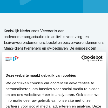
Koninklijk Nederlands Vervoer is een
ondernemersorganisatie die actief is voor zorg- en
taxivervoerondernemers, besloten busvervoerondernemers,
MaaS-dienstverleners en ov-bedrijven. De aangesloten
bedrijven hanteren gezamenlijke standpunten over
uiteenlopende (beleids)onderwerpen. Dit doen zijn per
branchevereniging, werkorganisatie en soms ook als
federatie van brancheverenigingen. De standpunten vindt u
Deze website maakt gebruik van cookies
via de onderstaande links.
We gebruiken cookies om content en advertenties te
Standpunten van de
zorg- en taxibedrijven vindt u hier
.
personaliseren, om functies voor social media te bieden
en om ons websiteverkeer te analyseren. Ook delen we
Standpunten van de besloten busvervoerbedrijven
informatie over uw gebruik van onze site met onze
(touringcarbedrijven) vindt u hier
.
partners voor social media, adverteren en analyse. Deze