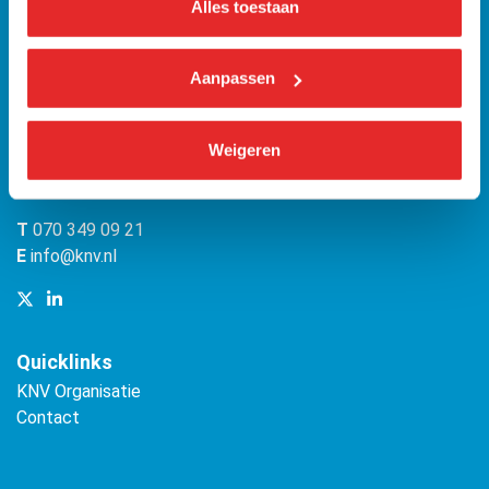
Alles toestaan
Aanpassen
KNV
Bezuidenhoutseweg 12
Weigeren
(Malietoren)
2594 AV Den Haag
T
070 349 09 21
E
info@knv.nl
Quicklinks
KNV Organisatie
Contact