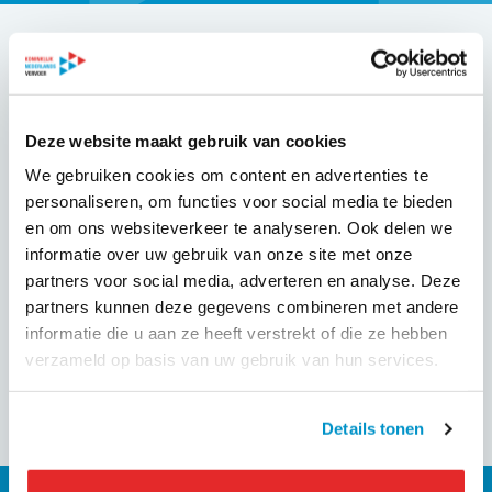
Op deze pagina vindt u binnenkort de standpunten van KNV
zorgvervoer en taxi over diverse beleidsonderwerpen, zoals
(onder meer):
Deze website maakt gebruik van cookies
We gebruiken cookies om content en advertenties te
verduurzaming van de sector
personaliseren, om functies voor social media te bieden
eerlijke concurrentie (level playing field) opstelmarkt
en om ons websiteverkeer te analyseren. Ook delen we
en bestelmarkt
informatie over uw gebruik van onze site met onze
de boordcomputer taxi
partners voor social media, adverteren en analyse. Deze
partners kunnen deze gegevens combineren met andere
informatie die u aan ze heeft verstrekt of die ze hebben
verzameld op basis van uw gebruik van hun services.
Details tonen