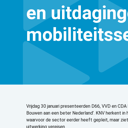
en uitdaging
mobiliteitss
Vrijdag 30 januari presenteerden D66, VVD en CDA h
Bouwen aan een beter Nederland’. KNV herkent in 
waarvoor de sector eerder heeft gepleit, maar zi
uitwerking vereisen.