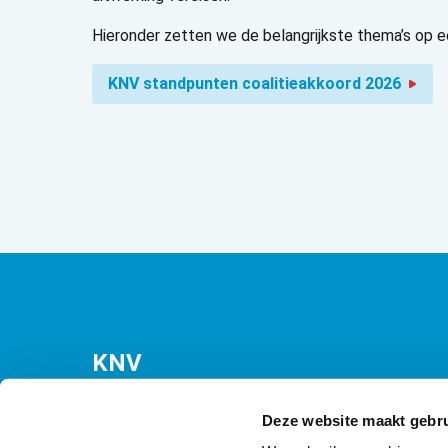
Hieronder zetten we de belangrijkste thema’s op e
KNV standpunten coalitieakkoord 2026
KNV
Bezuidenhoutseweg 12
(Malietoren)
Deze website maakt gebru
2594 AV Den Haag