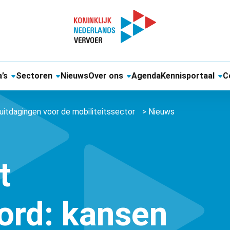
’s
Sectoren
Nieuws
Over ons
Agenda
Kennisportaal
C
uitdagingen voor de mobiliteitssector
>
Nieuws
t
ord: kansen