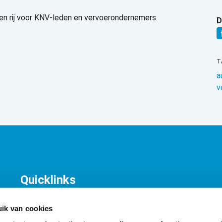
en rij voor KNV-leden en vervoerondernemers.
D
T
a
v
Quicklinks
KNV Organisatie
T
Contact
K
ik van cookies
A