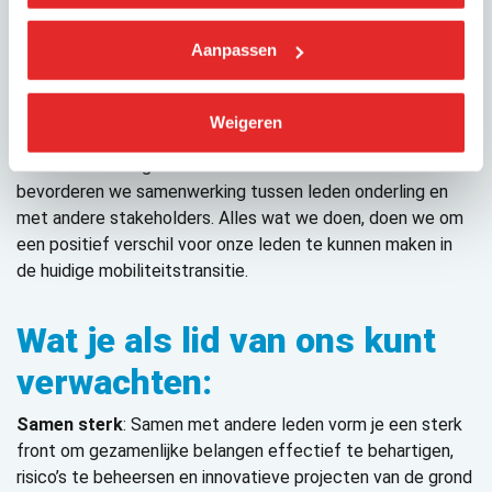
marktpartijen als andere stakeholders samen kunnen
komen om de toekomst van mobiliteit vorm te geven.
Aanpassen
We richten ons op belangenbehartiging, kennisuitwisseling
en samenwerking. Zo treden we op als gespreks- en
Weigeren
sparringpartner voor overheden, faciliteren we het leren van
verschillende segmenten in de mobiliteitssector en
bevorderen we samenwerking tussen leden onderling en
met andere stakeholders. Alles wat we doen, doen we om
een positief verschil voor onze leden te kunnen maken in
de huidige mobiliteitstransitie.
Wat je als lid van ons kunt
verwachten:
Samen sterk
: Samen met andere leden vorm je een sterk
front om gezamenlijke belangen effectief te behartigen,
risico’s te beheersen en innovatieve projecten van de grond