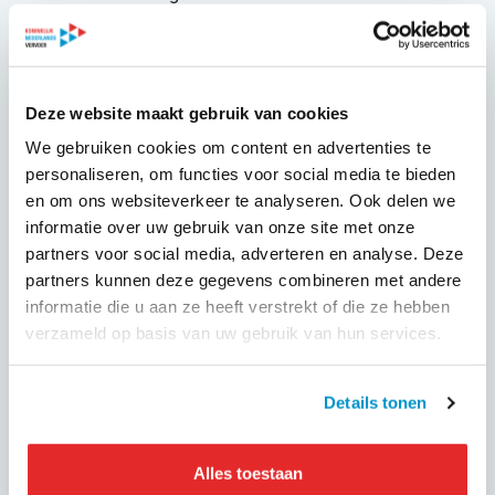
veranderende wereld. Marktpartijen die niet meegaan in de
transitie zullen achterblijven en op termijn in relevantie
afnemen.
Deze website maakt gebruik van cookies
Door de digitalisering, veranderende reisbehoeften en de
ambitie vanuit de overheid om mobiliteit integraal te
We gebruiken cookies om content en advertenties te
benaderen, zijn er nieuwe diensten en reisvormen nodig
personaliseren, om functies voor social media te bieden
waarin mobiliteitsvormen meer en beter op elkaar zijn
en om ons websiteverkeer te analyseren. Ook delen we
aangesloten. Om die mobiliteitsvormen beter aan elkaar te
informatie over uw gebruik van onze site met onze
verbinden, moeten vervoerders en dienstverleners in de
partners voor social media, adverteren en analyse. Deze
mobiliteitssector elkaar beter leren vinden en vertrouwen
partners kunnen deze gegevens combineren met andere
om samen nieuwe diensten te ontwikkelen.
informatie die u aan ze heeft verstrekt of die ze hebben
verzameld op basis van uw gebruik van hun services.
Wat biedt KNV Connected
Details tonen
Mobility
?
KNV Connected Mobility faciliteert deze samenwerking.
Alles toestaan
Wij bieden een platform waar zowel traditionele en nieuwe