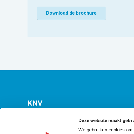
KNV
Bezuidenhoutseweg 12
(Malietoren)
Deze website maakt gebru
2594 AV Den Haag
We gebruiken cookies om c