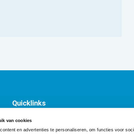
Quicklinks
KNV Organisatie
T
Contact
K
ik van cookies
A
ontent en advertenties te personaliseren, om functies voor soci
I