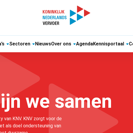
’s
Sectoren
Nieuws
Over ons
Agenda
Kennisportaal
C
ijn we samen
y van KNV. KNV zorgt voor de
et als doel ondersteuning van
n het duurzame