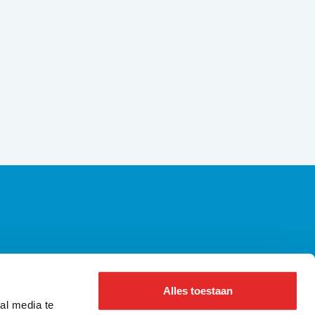
axiregels | Alle wetgeving op een rij
ennisbank Bus
Alles toestaan
bout us ǀ English
al media te
nformatie voor pers