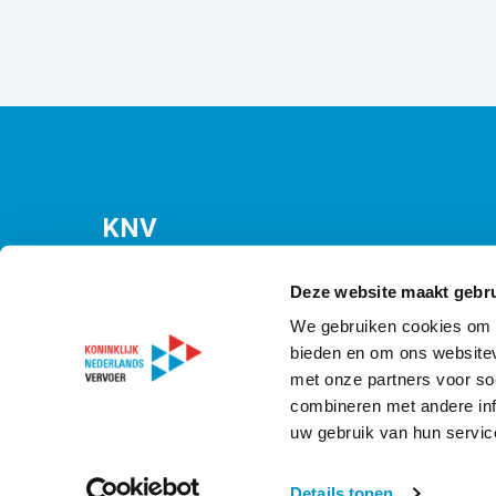
KNV
Bezuidenhoutseweg 12
(Malietoren)
Deze website maakt gebru
2594 AV Den Haag
We gebruiken cookies om c
bieden en om ons websitev
T
070 349 09 21
met onze partners voor so
E
info@knv.nl
combineren met andere inf
uw gebruik van hun servic
© Copyright 2025 Koninklijk Nederlands Vervoer
Details tonen