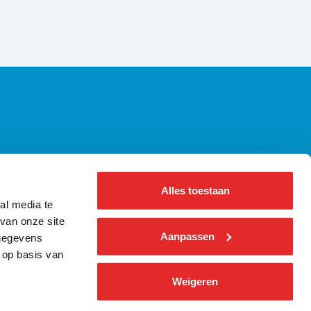
axiregels | Alle wetgeving op een rij
ennisbank Bus
Alles toestaan
bout us ǀ English
al media te
nformatie voor pers
van onze site
Aanpassen
 gegevens
 op basis van
Weigeren
 Alle wetgeving op een rij
Kennisbank Bus
About us ǀ English