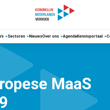
’s
Sectoren
Nieuws
Over ons
Agenda
Kennisportaal
C
uropese MaaS
9