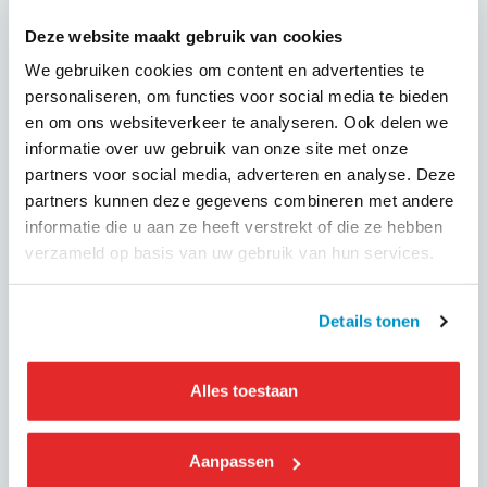
Belangrijkste afspraken
• Loonsverhoging: 3,5% per 1 januari 2026 en nogmaals 3,5%
Deze website maakt gebruik van cookies
per 1 januari 2027, over het cao-loon.
We gebruiken cookies om content en advertenties te
• Toeslagen: reservering van 1% per 1 juli 2027.
personaliseren, om functies voor social media te bieden
• Reiskostenvergoeding: invoering van een vergoeding voor
en om ons websiteverkeer te analyseren. Ook delen we
woon-werkverkeer per 01/01/2026.
informatie over uw gebruik van onze site met onze
• Pensioenregeling: per 1 januari 2027 komt er een nieuwe
partners voor social media, adverteren en analyse. Deze
pensioenregeling op basis van het brutoloon in de
partners kunnen deze gegevens combineren met andere
loonaangifteketen (LAK). Werkgevers worden
informatie die u aan ze heeft verstrekt of die ze hebben
gecompenseerd voor de hogere kosten. Voor werknemers
verzameld op basis van uw gebruik van hun services.
van Huisartsenspoedposten, ook wel HAP-bedrijven
genoemd is een garantieregeling afgesproken.
• Twee extra vakantiedagen. Eén per 1 januari 2026 en één
Details tonen
per 1 januari 2027.
Alles toestaan
Lees het persbericht
Aanpassen