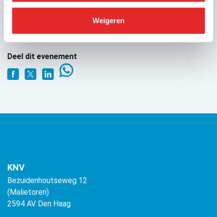
GEPUBLICEERD OP
Weigeren
26 september 2025
Deel dit evenement
KNV
Bezuidenhoutseweg 12
(Malietoren)
2594 AV Den Haag