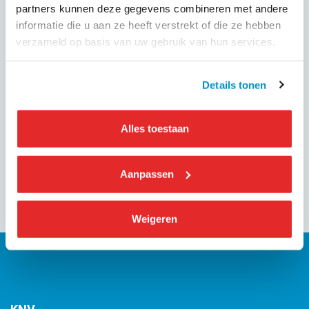
markant, gezaghebbend boegbeeld van de
partners kunnen deze gegevens combineren met andere
personenvervoersector.
informatie die u aan ze heeft verstrekt of die ze hebben
verzameld op basis van uw gebruik van hun services.
Details tonen
GEPUBLICEERD OP
6 januari 2025
Alles toestaan
Deel dit evenement
Aanpassen
Weigeren