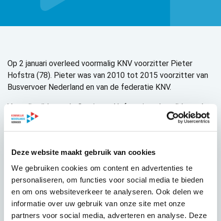
Op 2 januari overleed voormalig KNV voorzitter Pieter
Hofstra (78). Pieter was van 2010 tot 2015 voorzitter van
Busvervoer Nederland en van de federatie KNV.
Voor die tijd was de Groningse Hofstra jarenlang lid van de
Tweede en Eerste Kamer namens de VVD. Zijn politieke en
bestuurlijke loopbaan stond voor een groot deel in het
teken van verkeer en vervoer. Hoewel het meest bekend
Deze website maakt gebruik van cookies
om zijn uitgesproken steun aan de automobilist, zette
Hofstra zich ook bevlogen in voor beter openbaar vervoer,
We gebruiken cookies om content en advertenties te
een belangrijker rol voor taxi- en touringcarvervoer en het
personaliseren, om functies voor social media te bieden
spoorgoederenvervoer.
en om ons websiteverkeer te analyseren. Ook delen we
informatie over uw gebruik van onze site met onze
KNV herdenkt een joviale levensgenieter en een
partners voor social media, adverteren en analyse. Deze