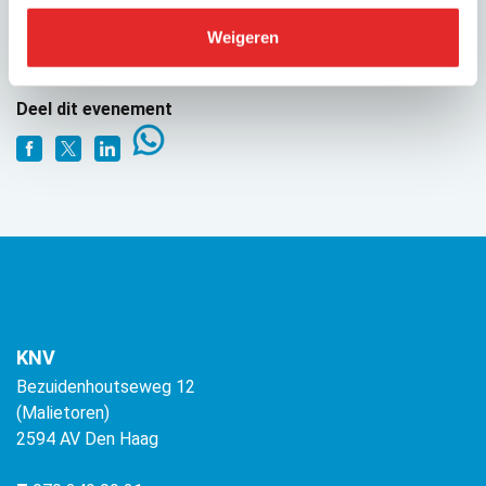
GEPUBLICEERD OP
Weigeren
1 oktober 2025
Deel dit evenement
KNV
Bezuidenhoutseweg 12
(Malietoren)
2594 AV Den Haag