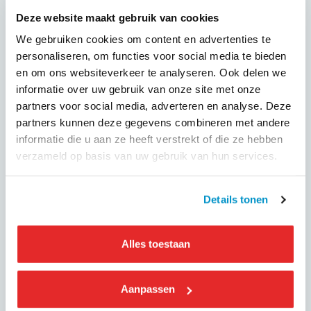
‘Banen behouden’
Minister Paul van Sociale Zaken en Werkgelegenheid: “Als
Deze website maakt gebruik van cookies
een crisis toeslaat, zoals een oorlog of pandemie, moeten
We gebruiken cookies om content en advertenties te
bedrijven kunnen handelen. Met deze wet krijgen
personaliseren, om functies voor social media te bieden
werkgevers mogelijkheden om banen te behouden en
en om ons websiteverkeer te analyseren. Ook delen we
bedrijven draaiende te houden. Zo helpen we werkgevers,
informatie over uw gebruik van onze site met onze
werknemers en de economie vooruit.”
partners voor social media, adverteren en analyse. Deze
partners kunnen deze gegevens combineren met andere
Instrumenten
informatie die u aan ze heeft verstrekt of die ze hebben
In crisissituaties, waarin er over een periode van twee
verzameld op basis van uw gebruik van hun services.
maanden gemiddeld tenminste 20% minder werk is, kunnen
bedrijven voor maximaal zes maanden gebruikmaken van de
instrumenten uit het wetsvoorstel personeelsbehoud bij
Details tonen
crisis. De instrumenten zijn bijvoorbeeld herplaatsing of
verminderde loondoorbetaling en loonsubsidie. MKB-
Alles toestaan
Nederland en VNO-NCW zijn blij met het voorstel.
Aanpassen