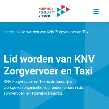
Toggle
menu
Thema’s
Home
>
Lid worden van KNV Zorgvervoer en Taxi
Sectoren
Digitalisering van mobiliteit
Nieuws
Busvervoer Nederland
Duurzaam reizen
Over ons
Zorgvervoer en Taxi
Het belang van personenvervoer
Lid worden van KNV
Agenda
Over ons
Openbaar Vervoer
Zorgvervoer en Taxi
Kennisportaal
About us ǀ English
Connected Mobility
Contact
Zorgvervoer en Taxi
Vacatures
KNV Zorgvervoer en Taxi is de landelijke
Overige stichtingen en verenigingen
Touringcarvervoer
werkgeversorganisatie voor ondernemers in de
Leden
Lid worden
zorgvervoer- en taxivervoersector.
Openbaar Vervoer
Lid worden
Pers