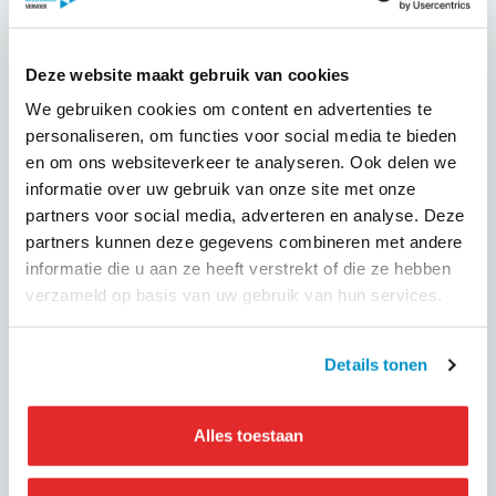
Deze website maakt gebruik van cookies
KNV Zorgvervoer en Taxi
We gebruiken cookies om content en advertenties te
aanmelding lid
personaliseren, om functies voor social media te bieden
en om ons websiteverkeer te analyseren. Ook delen we
informatie over uw gebruik van onze site met onze
NAAM ONDERNEMING
*
partners voor social media, adverteren en analyse. Deze
partners kunnen deze gegevens combineren met andere
informatie die u aan ze heeft verstrekt of die ze hebben
OVERIGE ONDERNEMINGEN
verzameld op basis van uw gebruik van hun services.
Details tonen
Alles toestaan
Graag aangeven welke ondernemingen nog meer
onderdeel uit maken van de organisatiestructuur.