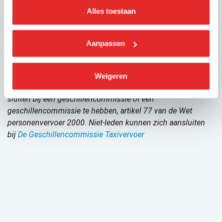
Alles toestaan
De heer H.M. van der Putten, namens werkgevers
De heer F. Visser, namens reizigersvereniging Rover
Leden die al een eigen geschillencommissie hebben
Aanpassen
ingesteld, mogen dat zo te houden of kunnen kiezen voor
de voorziening via KNV .
Weigeren
*Alle taxiondernemers zijn wettelijk verplicht om zich aan te
sluiten bij een geschillencommissie of een
geschillencommissie te hebben, artikel 77 van de Wet
personenvervoer 2000. Niet-leden kunnen zich aansluiten
bij
De Geschillencommissie Taxivervoer