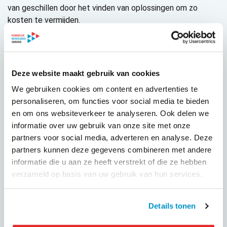
van geschillen door het vinden van oplossingen om zo
kosten te vermijden.
Kosten bij een keuze voor de Geschillencommissie
Consumenten betalen €52,50 om de klacht schriftelijk voor
te leggen aan de Geschillencommissie. De uitspraak van de
Deze website maakt gebruik van cookies
Geschillencommissie is bindend.
We gebruiken cookies om content en advertenties te
personaliseren, om functies voor social media te bieden
Leden Geschillencommissie
en om ons websiteverkeer te analyseren. Ook delen we
De Commissie bestaat uit drie personen. Een onafhankelijk
informatie over uw gebruik van onze site met onze
voorzitter, één vertegenwoordiger namens
partners voor social media, adverteren en analyse. Deze
opdrachtgevers/reizigers en één vertegenwoordiger
partners kunnen deze gegevens combineren met andere
namens de vervoerder.
informatie die u aan ze heeft verstrekt of die ze hebben
verzameld op basis van uw gebruik van hun services.
Zij worden benoemd door het bestuur van Stichting TX-
Keur over een termijn van 5 jaar. Het secretariaat van de
Details tonen
commissie wordt verzorgd door de
Stichting TX-Keur.
De heer D.J. Buijs, onafhankelijk voorzitter