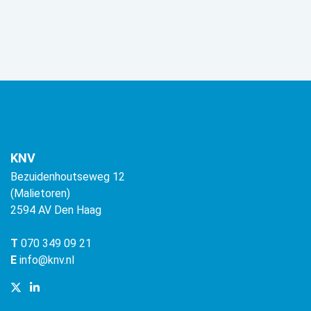
KNV
Bezuidenhoutseweg 12
(Malietoren)
2594 AV Den Haag
T
070 349 09 21
E
info@knv.nl