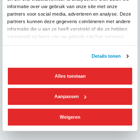
capaciteit van het elektriciteitsnet en het harmoniseren
informatie over uw gebruik van onze site met onze
van de toegangsbeperkingen voor stedelijke voertuigen in
partners voor social media, adverteren en analyse. Deze
de hele EU.
partners kunnen deze gegevens combineren met andere
Ook beveelt IRU het digitaliseren van vervoersdocumenten,
informatie die u aan ze heeft verstrekt of die ze hebben
het vergroten van de efficiëntie en het combineren van
verzameld op basis van uw gebruik van hun services.
vervoersvormen aan.
Details tonen
Alles toestaan
GEPUBLICEERD OP
2 augustus 2024
Aanpassen
Deel dit evenement
Weigeren