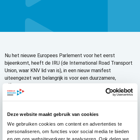
Nu het nieuwe Europees Parlement voor het eerst
bijeenkomt, heeft de IRU (de International Road Transport
Union, waar KNV lid van is), in een nieuw manifest
uiteengezet wat belangrijk is voor een duurzamere,
efficiëntere en innovatievere wegvervoersector in de EU.
In ‘
Driving a safe, prosperous and sustainable Europe
’ pleit
IRU voor maatregelen die de toegang tot het beroep van
chauffeur vergemakkelijken en die opleidingen verbeteren.
Deze website maakt gebruik van cookies
We gebruiken cookies om content en advertenties te
Om de transitie naar zero emissie-vervoer tot een succes
personaliseren, om functies voor social media te bieden
te maken noemt IRU verder het prioriteren van de
en om ons websiteverkeer te analyseren. Ook delen we