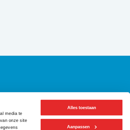
axiregels | Alle wetgeving op een rij
ennisbank Bus
Alles toestaan
bout us ǀ English
al media te
nformatie voor pers
van onze site
Aanpassen
 gegevens