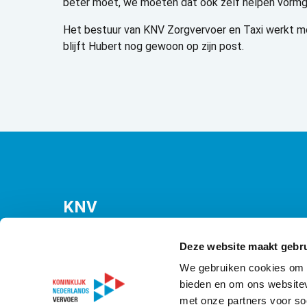
beter moet, we moeten dat ook zelf helpen vormg
Het bestuur van KNV Zorgvervoer en Taxi werkt mo
blijft Hubert nog gewoon op zijn post.
KNV
Bezuidenhoutseweg 12
(Malietoren)
Deze website maakt gebru
2594 AV Den Haag
We gebruiken cookies om c
bieden en om ons websitev
T
070 349 09 21
met onze partners voor so