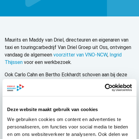
Maurits en Maddy van Driel, directeuren en eigenaren van
taxi en touringcarbedrijf Van Driel Groep uit Oss, ontvingen
vandaag de algemeen
voorzitter van VNO-NCW
,
Ingrid
Thijssen
voor een werkbezoek.
Ook Carlo Cahn en Bertho Eckhardt schoven aan bij deze
waardevolle kennisuitwisseling tussen het familiebedrijf en
de hoogste delegatie van de landelijke werkgeverskoepel.
De twee jonge ondernemers gaven een boeiende inkijk in de
geschiedenis en de recente ontwikkelingen van de
Deze website maakt gebruik van cookies
organisatie.
We gebruiken cookies om content en advertenties te
Er ontspon zich een goed gesprek over de uitdagingen in
personaliseren, om functies voor social media te bieden
het leerlingenvervoer, het chauffeurstekort en de opleiding
en om ons websiteverkeer te analyseren. Ook delen we