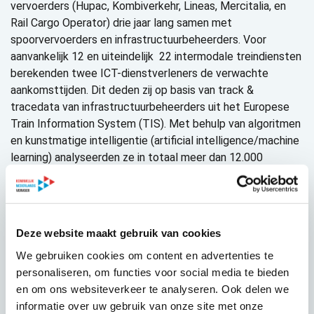
vervoerders (Hupac, Kombiverkehr, Lineas, Mercitalia, en
Rail Cargo Operator) drie jaar lang samen met
spoorvervoerders en infrastructuurbeheerders. Voor
aanvankelijk 12 en uiteindelijk 22 intermodale treindiensten
berekenden twee ICT-dienstverleners de verwachte
aankomsttijden. Dit deden zij op basis van track &
tracedata van infrastructuurbeheerders uit het Europese
Train Information System (TIS). Met behulp van algoritmen
en kunstmatige intelligentie (artificial intelligence/machine
learning) analyseerden ze in totaal meer dan 12.000
treinreizen, samen goed voor ruim 9 miljoen treinkilometers.
Schroom overwinnen
Het ELETA project wist de jarenlange schroom in de
Deze website maakt gebruik van cookies
spoorsector om data te delen te overwinnen. Ook bleek
dat data-uitwisseling op basis van vrijwillige afspraken
We gebruiken cookies om content en advertenties te
administratief omslachtig is. Dit is aanleiding voor twee
personaliseren, om functies voor social media te bieden
belangrijke aanpassingen in de regelgeving (Telematic
en om ons websiteverkeer te analyseren. Ook delen we
Applications for Freight van de Technical Specifications for
informatie over uw gebruik van onze site met onze