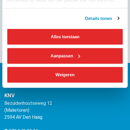
GEPUBLICEERD OP
1 september 2024
Details tonen
Deel dit evenement
Alles toestaan
Aanpassen
Weigeren
KNV
Bezuidenhoutseweg 12
(Malietoren)
2594 AV Den Haag