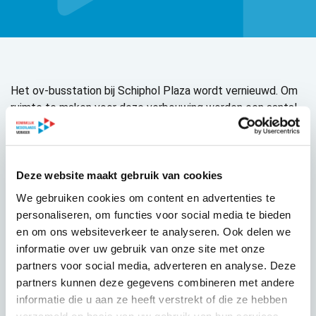
Het ov-busstation bij Schiphol Plaza wordt vernieuwd. Om
ruimte te maken voor deze verbouwing worden een aantal
vervoersfuncties verplaatst. De C-baan van de
Aankomstpassage, huidige halteerlocatie touringcars,
wordt afgesloten.
Deze website maakt gebruik van cookies
Touringcars kunnen vanaf 2 september hun passagiers
We gebruiken cookies om content en advertenties te
afzetten of ophalen op de vernieuwde Aankomstpassage
personaliseren, om functies voor social media te bieden
aan de Koepelstraat.
en om ons websiteverkeer te analyseren. Ook delen we
Meer weten? Lees
Touringcars op Schiphol
.
informatie over uw gebruik van onze site met onze
partners voor social media, adverteren en analyse. Deze
partners kunnen deze gegevens combineren met andere
informatie die u aan ze heeft verstrekt of die ze hebben
verzameld op basis van uw gebruik van hun services.