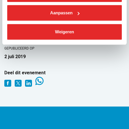
hieraan deelnemen? Neem dan contact op met onze
beleidsadviseur Sonila Metushi via
s.metushi@knv.nl
of via
Aanpassen
postbus@knv.nl
.
Weigeren
GEPUBLICEERD OP
2 juli 2019
Deel dit evenement