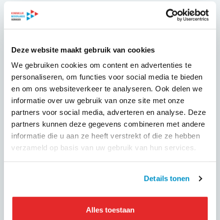
Digitalisering luidt ook voor de mobiliteitsmarkt een nieuw
tijdperk in, waarin reizigers via één toegangspunt het
plannen en betalen voor verschillende vervoersvormen
regelen. Die transitie naar ‘mobiliteit als dienst’ betekent
Deze website maakt gebruik van cookies
een ingrijpende hergroepering binnen een bij uitstek
We gebruiken cookies om content en advertenties te
traditionele markt.
personaliseren, om functies voor social media te bieden
Koninklijk Nederlands Vervoer, al meer dan 100 jaar
en om ons websiteverkeer te analyseren. Ook delen we
specialist in het verbinden van verschillende
informatie over uw gebruik van onze site met onze
mobiliteitsvormen, lanceerde tijdens dit jaarevent het KNV
partners voor social media, adverteren en analyse. Deze
MaaS-Lab, dat zich richt op het samenbrengen van alle
partners kunnen deze gegevens combineren met andere
marktpartijen rondom MaaS om gezamenlijk een MaaS-
informatie die u aan ze heeft verstrekt of die ze hebben
ecosysteem in Nederland te ontwikkelen en de juiste
verzameld op basis van uw gebruik van hun services.
randvoorwaarden te creëren voor gezonde en optimale
MaaS-diensten.
Details tonen
Het KNV MaaS-Lab is een MaaS community met een brede
vertegenwoordiging van vervoerders, MaaS aanbieders en
Alles toestaan
platformen. Wilt u meer weten over het KNV MaaS-Lab of