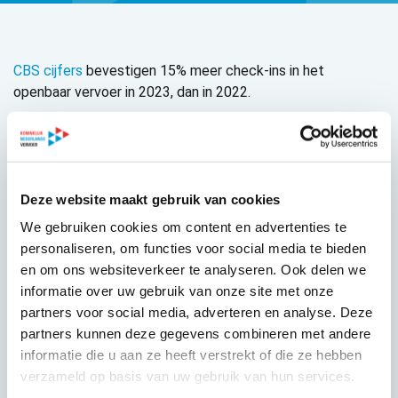
CBS cijfers
bevestigen 15% meer check-ins in het
openbaar vervoer in 2023, dan in 2022.
Gerrit Spijksma, voorzitter OV-NL, geeft
toelichting in BNR
Mobility.
‘Dit is een mooie stap in de goede richting. Maar
we zijn nog niet op het niveau van 2019. Uiteraard
verwelkomen we graag nog veel meer reizigers in ons
Deze website maakt gebruik van cookies
openbaar vervoer. Dat is ook belangrijk in de
We gebruiken cookies om content en advertenties te
klimaatambities van ons land.’
personaliseren, om functies voor social media te bieden
Lees er meer over in
het rapport ‘Waarde van het OV’
.
en om ons websiteverkeer te analyseren. Ook delen we
informatie over uw gebruik van onze site met onze
partners voor social media, adverteren en analyse. Deze
partners kunnen deze gegevens combineren met andere
informatie die u aan ze heeft verstrekt of die ze hebben
GEPUBLICEERD OP
verzameld op basis van uw gebruik van hun services.
26 februari 2023