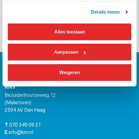
Details tonen
Deel dit evenement
Alles toestaan
Aanpassen
Weigeren
KNV
Bezuidenhoutseweg 12
(Malietoren)
2594 AV Den Haag
T
070 349 09 21
E
info@knv.nl