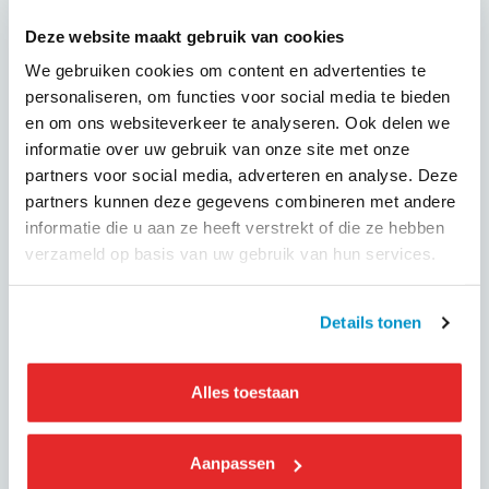
voor alle marktpartijen die zich (willen) begeven op het
terrein van connected mobility.
Deze website maakt gebruik van cookies
We gebruiken cookies om content en advertenties te
KNV Connected Mobility richt zich op de gezamenlijke
personaliseren, om functies voor social media te bieden
belangen van bedrijven actief in de markt van connected
en om ons websiteverkeer te analyseren. Ook delen we
mobility. Zoals veranderende wet- en regelgeving,
informatie over uw gebruik van onze site met onze
reisinformatie, geïntegreerde ticketing en lokale
partners voor social media, adverteren en analyse. Deze
verordeningen. Maar ook afspraken over databeheer, data
partners kunnen deze gegevens combineren met andere
uitwisseling en privacywetgeving vragen om een
informatie die u aan ze heeft verstrekt of die ze hebben
gecoördineerde inspanning.
verzameld op basis van uw gebruik van hun services.
De komende jaren werkt KNV Connected Mobility met de
aangesloten bedrijven en overheden aan de
Details tonen
totstandkoming en handhaving van een eerlijk speelveld en
een helder juridisch kader voor nieuwe mobiliteitsdiensten.
Verder zal KNV Connected Mobility zich inzetten voor het
Alles toestaan
vergroten van het verdienvermogen voor haar leden, door
het aanjagen van geïntegreerde vervoersoplossingen.
Aanpassen
Wat is Connected Mobility?