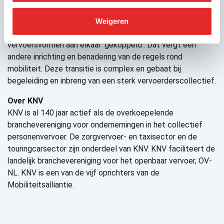
Connected Mobility zorgt er uiteindelijk voor dat reizigers
bij meerdere aanbieders kunnen zoeken, boeken en betalen
Weigeren
via één digitaal platform. In dat systeem worden
vervoersvormen aan elkaar ‘gekoppeld’. Dat vergt een
andere inrichting en benadering van de regels rond
mobiliteit. Deze transitie is complex en gebaat bij
begeleiding en inbreng van een sterk vervoerderscollectief.
Over KNV
KNV is al 140 jaar actief als de overkoepelende
branchevereniging voor ondernemingen in het collectief
personenvervoer. De zorgvervoer- en taxisector en de
touringcarsector zijn onderdeel van KNV. KNV faciliteert de
landelijk branchevereniging voor het openbaar vervoer, OV-
NL. KNV is een van de vijf oprichters van de
Mobiliteitsalliantie.