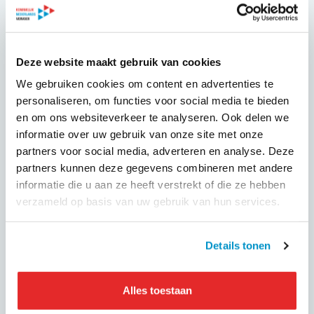
was. Dus omdat de werkelijke loonkosten en
elektriciteitskosten in 2024 lager waren dan geraamd, is
voor de index van 2025 een correctie van 2,8%
Deze website maakt gebruik van cookies
doorgevoerd. Voor meer details en de berekening verwijzen
wij naar het rapport.
We gebruiken cookies om content en advertenties te
personaliseren, om functies voor social media te bieden
De kostenontwikkelingen zijn gebaseerd op vaststaande
en om ons websiteverkeer te analyseren. Ook delen we
feiten, zoals de cao Zorgvervoer en Taxi, en prognoses van
informatie over uw gebruik van onze site met onze
het Centraal Planbureau. Bij de berekening van de
partners voor social media, adverteren en analyse. Deze
kostenontwikkeling is geen rekening gehouden met
partners kunnen deze gegevens combineren met andere
kostenstijgingen als gevolg van toename van de congestie.
informatie die u aan ze heeft verstrekt of die ze hebben
Toekomstige kostenontwikkelingen die nog onzeker zijn,
verzameld op basis van uw gebruik van hun services.
zijn eveneens niet bij de ramingen betrokken.
In opdracht van Sociaal Fonds Mobiliteit heeft Panteia een
Details tonen
overzicht gemaakt van de laatste gemiddelde
kostenontwikkelingen voor het taxivervoer. De
Alles toestaan
kostenontwikkelingen per taxibedrijf kunnen dus anders
uitpakken.