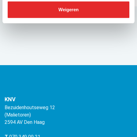
Weigeren
KNV
Bezuidenhoutseweg 12
(Malietoren)
2594 AV Den Haag
T
070 349 09 21