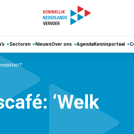
’s
Sectoren
Nieuws
Over ons
Agenda
Kennisportaal
C
obiliteit?’
café: ‘Welk