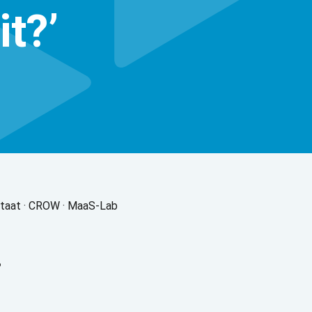
it?’
rstaat · CROW · MaaS-Lab
?