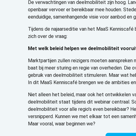
De verwachtingen van deelmobiliteit zijn hoog. La
openbaar vervoer er bereikbaar mee houden. Steden
eenduidige, samenhangende visie voor aanbod en ge
Tijdens de najaarseditie van het MaaS Kenniscafé 
zich over de vraag:
Met welk beleid helpen we deelmobiliteit voorui
Marktpartijen zullen reizigers moeten aanspreken m
baat bij meer sturing en regie van overheden. Di
gebruik van deelmobiliteit stimuleren. Maar wat he
In dit MaaS Kenniscafé brengen we de ambities en b
Niet alleen het beleid, maar ook het ontwikkelen v
deelmobiliteit staat tijdens dit webinar
centraal. 
deelmobiliteit voor alle regio’s even bereikbaar? H
versnipperd. Kunnen we met elkaar tot een samen
Maar vooral, waar beginnen we?