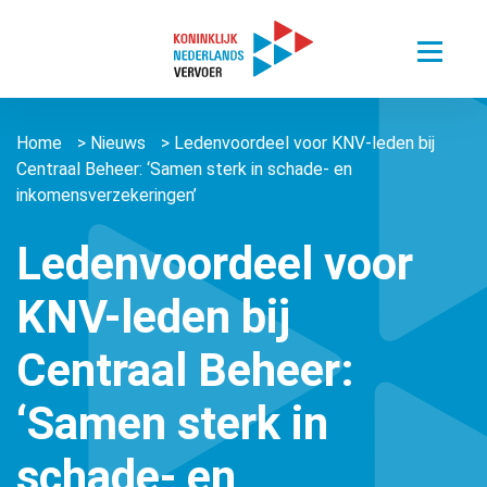
Toggle
menu
Thema’s
Home
>
Nieuws
>
Ledenvoordeel voor KNV-leden bij
Sectoren
Digitalisering van mobiliteit
Centraal Beheer: ‘Samen sterk in schade- en
Nieuws
inkomensverzekeringen’
Busvervoer Nederland
Duurzaam reizen
Over ons
Zorgvervoer en Taxi
Het belang van personenvervoer
Ledenvoordeel voor
Agenda
Over ons
Openbaar Vervoer
KNV-leden bij
Kennisportaal
About us ǀ English
Connected Mobility
Contact
Zorgvervoer en Taxi
Centraal Beheer:
Vacatures
Overige stichtingen en verenigingen
Touringcarvervoer
Leden
Lid worden
‘Samen sterk in
Openbaar Vervoer
Lid worden
schade- en
Pers