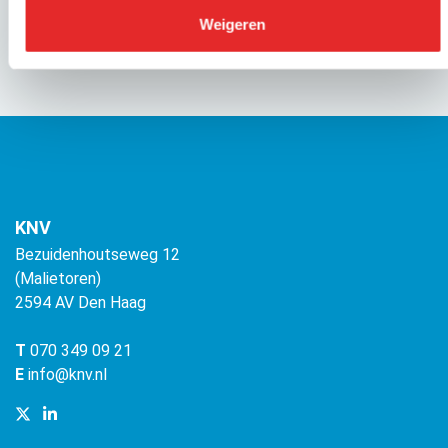
Weigeren
KNV
Bezuidenhoutseweg 12
(Malietoren)
2594 AV Den Haag
T
070 349 09 21
E
info@knv.nl