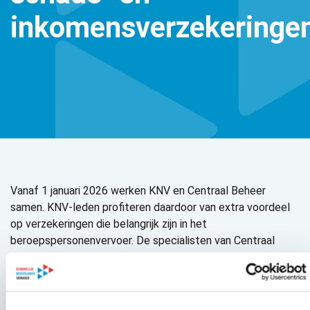
inkomensverzekeringen
Vanaf 1 januari 2026 werken KNV en Centraal Beheer
samen. KNV-leden profiteren daardoor van extra voordeel
op verzekeringen die belangrijk zijn in het
beroepspersonenvervoer. De specialisten van Centraal
Beheer kennen de branche, weten wat er speelt en helpen
om risico’s te beperken. Terwijl zij u het verzekeringswerk
uit handen nemen, kunt u zich als vervoersondernemer
richten op uw bedrijf.