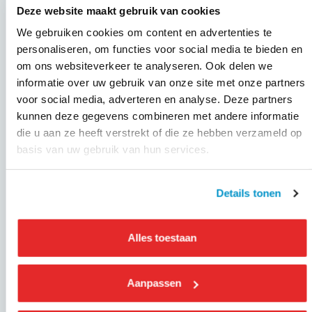
Deze website maakt gebruik van cookies
Bent u KNV of BVN lid en benieuwd naar welke
We gebruiken cookies om content en advertenties te
verzekeringen het beste bij uw organisatie passen? Bekijk
personaliseren, om functies voor social media te bieden en
dan
hier
de verzekeringen voor KNV-leden bij Centraal
om ons websiteverkeer te analyseren. Ook delen we
Beheer die speciaal zijn afgestemd op de behoeften van
informatie over uw gebruik van onze site met onze partners
de branche. Regel het vandaag nog, slim en simpel.
voor social media, adverteren en analyse. Deze partners
kunnen deze gegevens combineren met andere informatie
Meer weten? Ga naar de website van Centraal Beheer voor
die u aan ze heeft verstrekt of die ze hebben verzameld op
meer informatie.
basis van uw gebruik van hun services.
Verzekeringen voor leden van KNV
Details tonen
Alles toestaan
GEPUBLICEERD OP
7 januari 2026
Aanpassen
Deel dit evenement