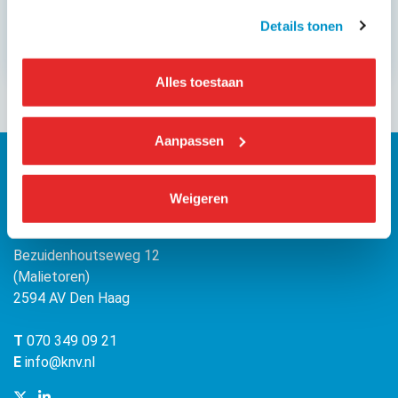
Details tonen
Sluit je aan
Alles toestaan
Aanpassen
Weigeren
KNV
Bezuidenhoutseweg 12
(Malietoren)
2594 AV Den Haag
T
070 349 09 21
E
info@knv.nl