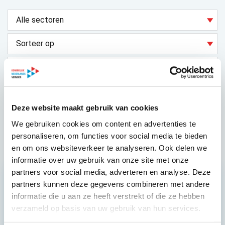
Deze website maakt gebruik van cookies
We gebruiken cookies om content en advertenties te
KNV ZORGVERVOER EN TAXI
personaliseren, om functies voor social media te bieden
Taxi Slootdorp
en om ons websiteverkeer te analyseren. Ook delen we
informatie over uw gebruik van onze site met onze
partners voor social media, adverteren en analyse. Deze
Word lid! Profiteer van
partners kunnen deze gegevens combineren met andere
informatie die u aan ze heeft verstrekt of die ze hebben
Juridisch en zakelijk advies op maat
verzameld op basis van uw gebruik van hun services.
Een specialistisch netwerk
Meedenken en meebeslissen