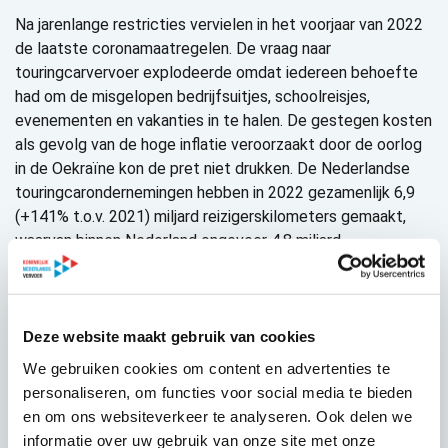
Na jarenlange restricties vervielen in het voorjaar van 2022
de laatste coronamaatregelen. De vraag naar
touringcarvervoer explodeerde omdat iedereen behoefte
had om de misgelopen bedrijfsuitjes, schoolreisjes,
evenementen en vakanties in te halen. De gestegen kosten
als gevolg van de hoge inflatie veroorzaakt door de oorlog
in de Oekraïne kon de pret niet drukken. De Nederlandse
touringcarondernemingen hebben in 2022 gezamenlijk 6,9
(+141% t.o.v. 2021) miljard reizigerskilometers gemaakt,
waarvan binnen Nederland ongeveer 4,8 miljard
reizigerskilometers en in het buitenland ongeveer 2,2
miljard reizigerskilometers. Dit is gerealiseerd door het
afleggen van 155 (+108% t.o.v. 2021) miljoen
voertuigkilometer en bij beladen een gemiddelde bezetting
Deze website maakt gebruik van cookies
van 44,9 (+16% t.o.v. 2021) passagiers per touringcar. Het
We gebruiken cookies om content en advertenties te
aantal medewerkers eind 2022 is met bijna 500 gestegen
personaliseren, om functies voor social media te bieden
ten opzichte van 2021. Het aantal medewerkers eind 2022
en om ons websiteverkeer te analyseren. Ook delen we
is 4.436 (+12% t.o.v. 2021). De totale omzet in het
informatie over uw gebruik van onze site met onze