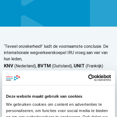
‘Teveel onzekerheid!’ luidt de voornaamste conclusie. De
internationale wegverkeerskoepel IRU vroeg aan vier van
hun leden,
KNV
BVTM
UNIT
(Nederland),
(Duitsland),
(Frankrijk)
Veezu
en
(Groot Brittanie),
wat voor hen de grootste
obstakels naar vergroening van de taxisector zijn.
BVTM noemt de onzekerheid als grootste belemmerende
factor. Voor KNV is het tekort aan geschikte voertuigen
Deze website maakt gebruik van cookies
een struikelblok. UNIT noemt de beperkte actieradius van
We gebruiken cookies om content en advertenties te
elektrische voertuigen als hindernis. Veezu ziet de
personaliseren, om functies voor social media te bieden
tekortschietende laadinfrastructuur als grootste probleem.
en om ons websiteverkeer te analyseren. Ook delen we