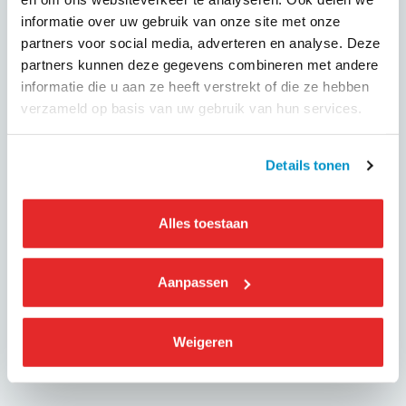
informatie over uw gebruik van onze site met onze
De oplossingen? Financiële ondersteuning, een goede
partners voor social media, adverteren en analyse. Deze
laadinfrastructuur, betaalbare voertuigen, realistische
partners kunnen deze gegevens combineren met andere
doelstellingen en helder en tijdig overheidsbeleid.
informatie die u aan ze heeft verstrekt of die ze hebben
Lees ook:
Taxivervoer: KNV wijst IRU op de noodzaak
verzameld op basis van uw gebruik van hun services.
van realistische doelen
(Pitane)
Details tonen
Alles toestaan
GEPUBLICEERD OP
7 juni 2024
Aanpassen
Deel dit evenement
Weigeren