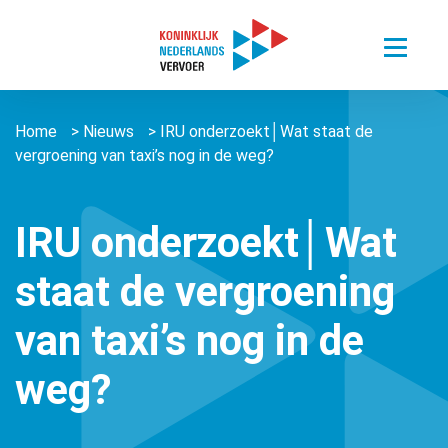
Toggle
menu
Thema’s
Home
>
Nieuws
>
IRU onderzoekt│Wat staat de
Sectoren
Digitalisering van mobiliteit
vergroening van taxi’s nog in de weg?
Nieuws
Busvervoer Nederland
Duurzaam reizen
Over ons
Zorgvervoer en Taxi
Het belang van personenvervoer
IRU onderzoekt│Wat
Agenda
Over ons
Openbaar Vervoer
staat de vergroening
Kennisportaal
About us ǀ English
Connected Mobility
Contact
Zorgvervoer en Taxi
van taxi’s nog in de
Vacatures
Overige stichtingen en verenigingen
Touringcarvervoer
Leden
Lid worden
weg?
Openbaar Vervoer
Lid worden
Pers