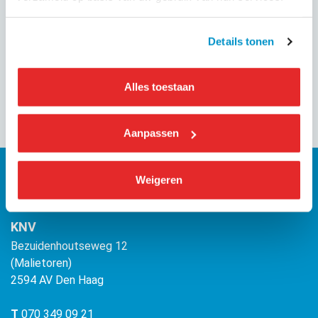
GEPUBLICEERD OP
3 augustus 2025
Details tonen
Deel dit evenement
Alles toestaan
Aanpassen
Weigeren
KNV
Bezuidenhoutseweg 12
(Malietoren)
2594 AV Den Haag
T
070 349 09 21