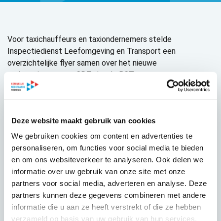
Voor taxichauffeurs en taxiondernemers stelde
Inspectiedienst Leefomgeving en Transport een
overzichtelijke flyer samen over het nieuwe
registratiesysteem CDT, dat de BCT vervangt.
Bent u taxiondernemer? Dan raden we u aan om de
informatie bij uw chauffeurs of aangesloten zzp’ers onder
de aandacht te brengen. De CDT is op 1 juli 2025 inwerking
Deze website maakt gebruik van cookies
getreden. Er geldt een overgangsperiode tot 1 januari 2028.
We gebruiken cookies om content en advertenties te
personaliseren, om functies voor social media te bieden
Voor taxichauffeurs: Nieuw registratiesysteem
en om ons websiteverkeer te analyseren. Ook delen we
voortaxiritten | ILT
informatie over uw gebruik van onze site met onze
partners voor social media, adverteren en analyse. Deze
partners kunnen deze gegevens combineren met andere
informatie die u aan ze heeft verstrekt of die ze hebben
verzameld op basis van uw gebruik van hun services.