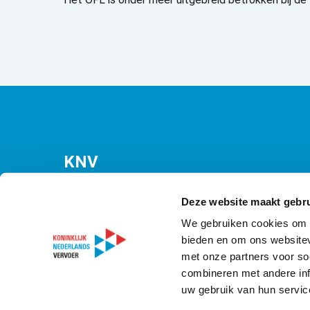
KNV
Bezuidenhoutseweg 12
(Malietoren)
Deze website maakt gebru
2594 AV Den Haag
We gebruiken cookies om c
bieden en om ons websitev
T
070 349 09 21
met onze partners voor so
E
info@knv.nl
combineren met andere inf
uw gebruik van hun servic