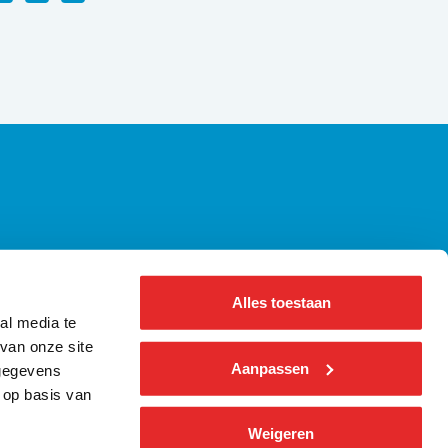
axiregels | Alle wetgeving op een rij
ennisbank Bus
Alles toestaan
bout us ǀ English
al media te
nformatie voor pers
van onze site
Aanpassen
 gegevens
 op basis van
Weigeren