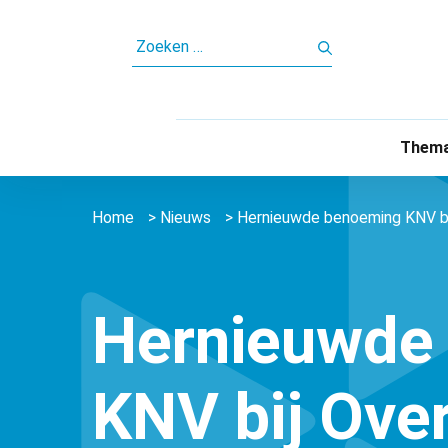
ZOEKEN
NAAR:
Thema
Home
>
Nieuws
>
Hernieuwde benoeming KNV bi
Hernieuwde
KNV bij Ove