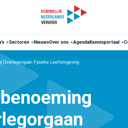
’s
Sectoren
Nieuws
Over ons
Agenda
Kennisportaal
C
j Overlegorgaan Fysieke Leefomgeving
 benoeming
rlegorgaan