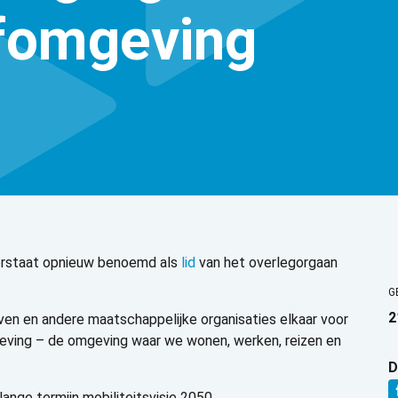
fomgeving
erstaat
opnieuw
benoemd als
lid
van het overlegorgaan
G
2
jven en andere maatschappelijke organisaties elkaar voor
eving – de omgeving waar we wonen, werken, reizen en
D
ange termijn mobiliteitsvisie 2050.