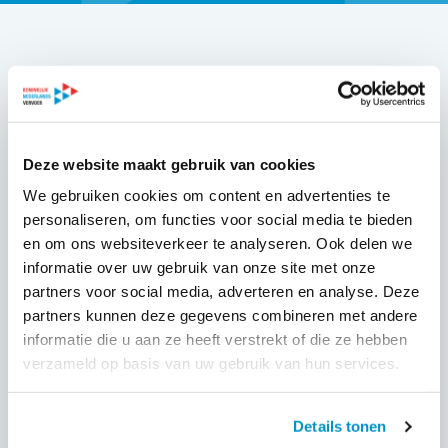
Binnenlands Bestuur interviewde Fred Teeven over de
realiteit van het leerlingenvervoer: ‘Het systeem kraakt. Dit
kan zo niet oneindig doorgaan. De wal gaat het schip keren.’
Deze website maakt gebruik van cookies
Lees 'Eisen gemeenten gaan soms veel te ver'
We gebruiken cookies om content en advertenties te
personaliseren, om functies voor social media te bieden
en om ons websiteverkeer te analyseren. Ook delen we
informatie over uw gebruik van onze site met onze
partners voor social media, adverteren en analyse. Deze
GEPUBLICEERD OP
partners kunnen deze gegevens combineren met andere
30 juni 2025
informatie die u aan ze heeft verstrekt of die ze hebben
verzameld op basis van uw gebruik van hun services.
Deel dit evenement
Details tonen