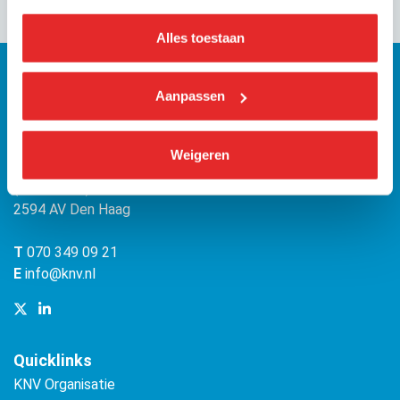
Alles toestaan
Aanpassen
KNV
Weigeren
Bezuidenhoutseweg 12
(Malietoren)
2594 AV Den Haag
T
070 349 09 21
E
info@knv.nl
Quicklinks
KNV Organisatie