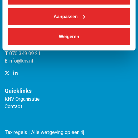
KNV
Aanpassen
Bezuidenhoutseweg 12
(Malietoren)
Weigeren
2594 AV Den Haag
T
070 349 09 21
E
info@knv.nl
Quicklinks
KNV Organisatie
Contact
Taxiregels | Alle wetgeving op een rij