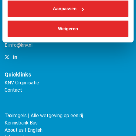
KNV
Bezuidenhoutseweg 12
Aanpassen
(Malietoren)
2594 AV Den Haag
Weigeren
T
070 349 09 21
E
info@knv.nl
Quicklinks
KNV Organisatie
Contact
Taxiregels | Alle wetgeving op een rij
Kennisbank Bus
About us ǀ English