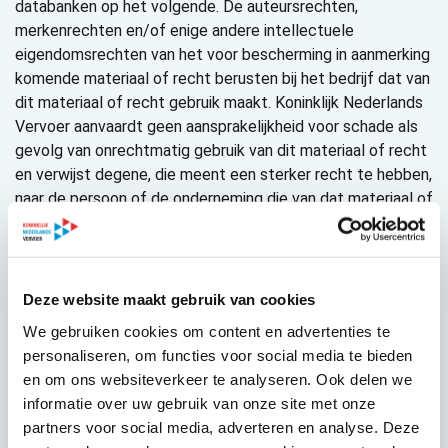
databanken op het volgende. De auteursrechten,
merkenrechten en/of enige andere intellectuele
eigendomsrechten van het voor bescherming in aanmerking
komende materiaal of recht berusten bij het bedrijf dat van
dit materiaal of recht gebruik maakt. Koninklijk Nederlands
Vervoer aanvaardt geen aansprakelijkheid voor schade als
gevolg van onrechtmatig gebruik van dit materiaal of recht
en verwijst degene, die meent een sterker recht te hebben,
naar de persoon of de onderneming die van dat materiaal of
recht gebruik maakt.
Indien en voor zover Koninklijk Nederlands Vervoer beschikt
over de persoonsgegevens van de persoon die vermeend
Deze website maakt gebruik van cookies
inbreuk maakt op enig auteurs-, merken- of intellectueel
We gebruiken cookies om content en advertenties te
eigendomsrecht, verschaft Koninklijk Nederlands Vervoer
personaliseren, om functies voor social media te bieden
deze gegevens niet aan de persoon of onderneming die
en om ons websiteverkeer te analyseren. Ook delen we
meent een sterker recht te hebben, tenzij de weigering tot
informatie over uw gebruik van onze site met onze
het verschaffen als onredelijk of onrechtmatig dient te
partners voor social media, adverteren en analyse. Deze
worden beoordeeld, dan wel dit dient te geschieden ter