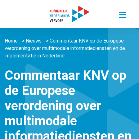
Toggle
menu
Thema’s
Home
>
Nieuws
>
Commentaar KNV op de Europese
Sectoren
Digitalisering van mobiliteit
verordening over multimodale informatiediensten en de
Nieuws
implementatie in Nederland
Busvervoer Nederland
Duurzaam reizen
Over ons
Zorgvervoer en Taxi
Het belang van personenvervoer
Commentaar KNV op
Agenda
Over ons
Openbaar Vervoer
de Europese
Kennisportaal
About us ǀ English
Connected Mobility
Contact
Zorgvervoer en Taxi
verordening over
Vacatures
Overige stichtingen en verenigingen
Touringcarvervoer
Leden
Lid worden
multimodale
Openbaar Vervoer
Lid worden
informatiediensten en
Pers