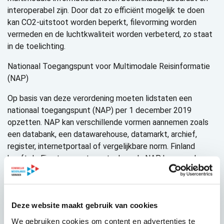
interoperabel zijn. Door dat zo efficiënt mogelijk te doen
kan CO2-uitstoot worden beperkt, filevorming worden
vermeden en de luchtkwaliteit worden verbeterd, zo staat
in de toelichting.
Nationaal Toegangspunt voor Multimodale Reisinformatie
(NAP)
Op basis van deze verordening moeten lidstaten een
nationaal toegangspunt (NAP) per 1 december 2019
opzetten. NAP kan verschillende vormen aannemen zoals
een databank, een datawarehouse, datamarkt, archief,
register, internetportaal of vergelijkbare norm. Finland
heeft de Fins transportagentschap als NAP benoemd.
Frankrijk zal vertrouwen op het bestaande platform voor
openbare data, namelijk data.gouv.fr. In Nederland is er
echter nog geen beslissing genomen over NAP.
Deze website maakt gebruik van cookies
COMMENTAAR KNV
We gebruiken cookies om content en advertenties te