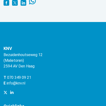
KNV
Bezuidenhoutseweg 12
(Malietoren)
2594 AV Den Haag
T
070 349 09 21
E
info@knv.nl