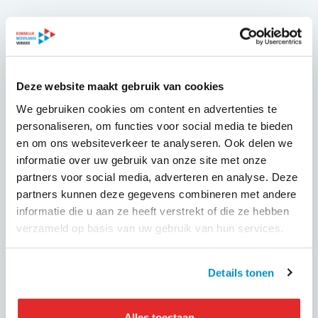
Onze argumenten:
1) Het tempo waarin de gemeente Den Haag de milieuzone
invoert is veel te hoog. Bovendien wordt een aantal
stappen overgeslagen. Ondernemers krijgen niet de kans
Deze website maakt gebruik van cookies
om zich aan de nieuwe situatie aan te passen.
We gebruiken cookies om content en advertenties te
2) Het instellen van een milieuzone voor touringcars levert
personaliseren, om functies voor social media te bieden
geen wezenlijke bijdrage aan de verbetering van de
en om ons websiteverkeer te analyseren. Ook delen we
luchtkwaliteit in de stad, en is zelfs contraproductief.
informatie over uw gebruik van onze site met onze
3) De gemeente Den Haag scheert touringcaruitstoot ten
partners voor social media, adverteren en analyse. Deze
onrechte over een kam met het OV.
partners kunnen deze gegevens combineren met andere
4) De gemeente Den Haag houdt onvoldoende rekening
informatie die u aan ze heeft verstrekt of die ze hebben
met de financiële gevolgen van de coronacrisis.
verzameld op basis van uw gebruik van hun services.
Het leveren van ons standpunt is een eerste stap in onze
lobby tegen dit besluit. Mocht Den Haag bij haar
Details tonen
voornemen blijven, dan staan uiteraard ook andere wegen
open om de besluitvorming te beïnvloeden.
Alles toestaan