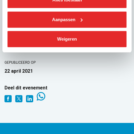
Busvervoer Nederland is niet tegen milieuzones als zodanig
maar wil graag voorkomen dat touringcarvervoer ten
onrechte in het beklaagdenbankje terecht komt.
Aanpassen
Touringcarvervoer is eerder een oplossing voor
luchtkwaliteitsproblemen dan een oorzaak ervan.
Weigeren
GEPUBLICEERD OP
22 april 2021
Deel dit evenement